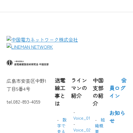
送電
ライン
中国
会
広島市安芸区中野1
線工
マンの
支部
員ログ
丁目5番4号
事と
紹介
の紹
イン
tel.082-893-4059
は
介
お知ら
Voice_01
数
組
せ
字で
織概
Voice_02
見る
要