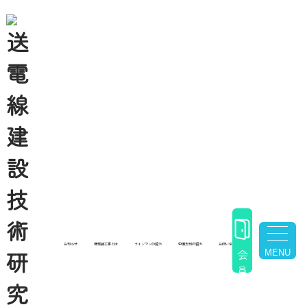
お知らせ
TOP
お知らせ一覧
2022-21-0208 丁張設置作業中（高さ1.5m程度）、丁張とともに地面
に倒れ受傷（東北）
toggle 
お知らせ
送電線工事とは
ラインマンの紹介
中国支部の紹介
お問い合わせ
会
員
ロ
グ