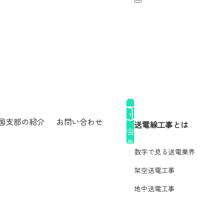
toggle navigation
国支部の紹介
お問い合わせ
送電線工事とは
会
員
数字で見る送電業界
ロ
グ
架空送電工事
イ
ン
地中送電工事
接触した枝が折損し落下した枝が当たり負傷（関東）