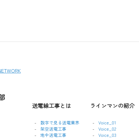
送電線工事とは
ラインマンの紹介
数字で見る送電業界
Voice_01
架空送電工事
Voice_02
地中送電工事
Voice_03