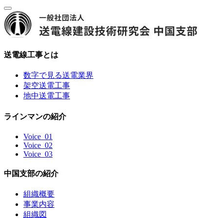
toggle navigation
送電線工事とは
数字で見る送電業界
架空送電工事
地中送電工事
ラインマンの紹介
Voice_01
Voice_02
Voice_03
中国支部の紹介
組織概要
事業内容
組織図