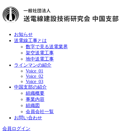
お知らせ
送電線工事とは
数字で見る送電業界
架空送電工事
地中送電工事
ラインマンの紹介
Voice_01
Voice_02
Voice_03
中国支部の紹介
組織概要
事業内容
組織図
会員会社一覧
お問い合わせ
会員ログイン