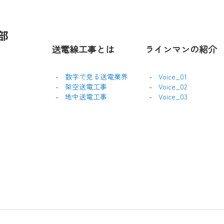
送電線工事とは
ラインマンの紹介
数字で見る送電業界
Voice_01
架空送電工事
Voice_02
地中送電工事
Voice_03